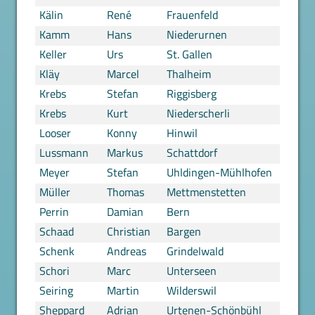
Kälin
René
Frauenfeld
Kamm
Hans
Niederurnen
Keller
Urs
St. Gallen
Kläy
Marcel
Thalheim
Krebs
Stefan
Riggisberg
Krebs
Kurt
Niederscherli
Looser
Konny
Hinwil
Lussmann
Markus
Schattdorf
Meyer
Stefan
Uhldingen-Mühlhofen
Müller
Thomas
Mettmenstetten
Perrin
Damian
Bern
Schaad
Christian
Bargen
Schenk
Andreas
Grindelwald
Schori
Marc
Unterseen
Seiring
Martin
Wilderswil
Sheppard
Adrian
Urtenen-Schönbühl