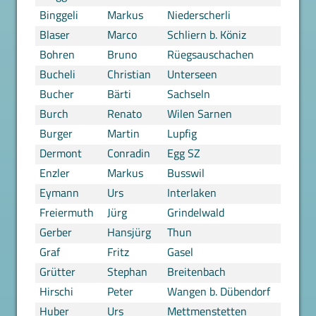
Binggeli
Markus
Niederscherli
Blaser
Marco
Schliern b. Köniz
Bohren
Bruno
Rüegsauschachen
Bucheli
Christian
Unterseen
Bucher
Bärti
Sachseln
Burch
Renato
Wilen Sarnen
Burger
Martin
Lupfig
Dermont
Conradin
Egg SZ
Enzler
Markus
Busswil
Eymann
Urs
Interlaken
Freiermuth
Jürg
Grindelwald
Gerber
Hansjürg
Thun
Graf
Fritz
Gasel
Grütter
Stephan
Breitenbach
Hirschi
Peter
Wangen b. Dübendorf
Huber
Urs
Mettmenstetten