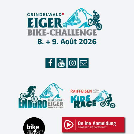
Aller
EIGER
au
contenu
BIKE-
CHAL
8. + 9. Août 2026
–
GRIN