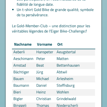
fidélité de longue date.
Un t-shirt Gold Bike de grande qualité, symbole
de ta persévérance.
Le Gold-Member-Club – une distinction pour les
véritables légendes de l’Eiger Bike-Challenge.f
Nachname
Vorname
Ort
Aeberli
Hanspeter
Aeugstertal
Aeschimann
Peter
Matten
Amstad
Beat
Bettenhausen
Bächtiger
Jürg
Abtwil
Bauen
Michael
Arlesheim
Baumann
Daniel
Steffisburg
Bieri
Heinz
Wohlen
Bigler
Christian
Grindelwald
Binggeli
Thomas
Niederscherli